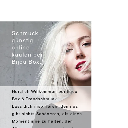
Schmuck
günstig
online
kaufen
bei
Bijou Box.
Herzlich Willkommen bei Bijou
Box & Trendschmuck.
Lass dich inspirieren, denn es
gibt nichts Schöneres, als einen
Moment inne zu halten, den