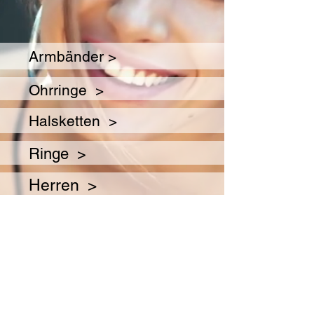
Armbänder >
Ohrringe >
Halsketten >
Ringe >
Herren >