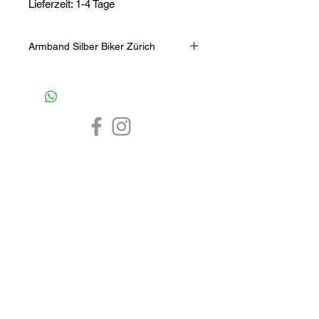
Lieferzeit: 1-4 Tage
Armband Silber Biker Zürich
Herrenarmband aus Silber 925
geschwärzt. Die Motorrad-Kettenoptik
wurde zusätzlich mit Totenköpfen
verziert.
Das Mantra soll dem Träger einen
Spirit für Stärke, Willenskraft und
Siegeskraft verleihen.
CHF 0.-
1-4 Tage
7 Tage
Material: Silber geschwärzt
Verschluss: Steckverschluss verziert
Schmuck Online Shop
mit 3 Totenschädel
Grösse: 240 mm (offen), 11 mm
Armband
Silber Schmuck
breit
Herren Armband
Gold Schmuck
Herren Schmuck
Silber Armband
Gold Armband
Edelstein Schmuck