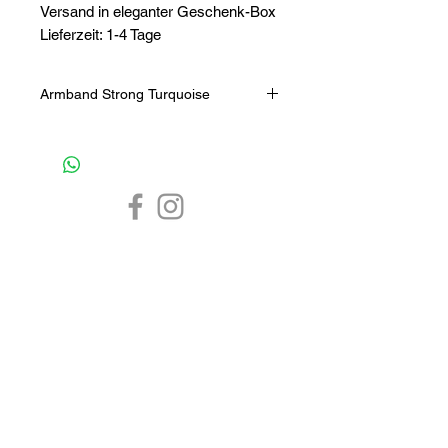
Versand in eleganter Geschenk-Box
Lieferzeit: 1-4 Tage
Armband Strong Turquoise
Ganz einfach stark - dieses Armband
mit Totenschädel-Ornament. Der
Name ist Programm und steht für
Power.
Das Geschmiede ist verschlusslos
(elastitisches Band) mit einem
Durchmesser von 60 mm.
CHF 0.-
1-4 Tage
7 Tage
Material: echte Halbedelsteine
Schmuck Online Shop
Armband
Silber Schmuck
Herren Armband
Gold Schmuck
Herren Schmuck
Silber Armband