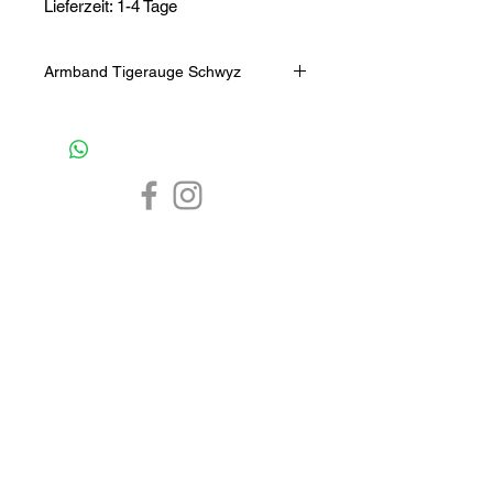
Lieferzeit: 1-4 Tage
Armband Tigerauge Schwyz
Herren-Armband Kette aus
Tigeraugen-Edelsteinen mit
Edelstahlelementen und
Edelstahlverschluss. Die Kette ist der
Grösse anpassbar.
Material: Tigeraugen-Edelsteinen und
Edelstahl, selbstverständlich nickel-,
CHF 0.-
1-4 Tage
7 Tage
blei- und kadium-frei
Verschluss: Edelstahl
Schmuck Online Shop
Grösse: 260 mm lang (offen), ca
8 mm breit
Armband
Silber Schmuck
Herren Armband
Gold Schmuck
Herren Schmuck
Silber Armband
Gold Armband
Edelstein Schmuck