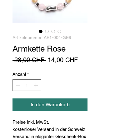
Artikelnummer: AE1-004-GE9
Armkette Rose
Standardpreis
Sale-
 28,00 CHF 
14,00 CHF
Preis
Anzahl
*
In den Warenkorb
Preise inkl. MwSt.
kostenloser Versand in der Schweiz
Versand in eleganter Geschenk-Box