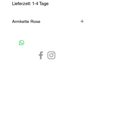
Lieferzeit: 1-4 Tage
Armkette Rose
Bracelet mit echten Rosa-Steinen
veredelt mit silberfarbenen
Schmuckelementen. Die Armkette
passt zu einem sportlichen wie auch
frühlingshaften Outfit.
Farbe: Rosa, Hellbraun mit
silberfarbenen Elementen
CHF 0.-
1-4 Tage
7 Tage
Masse: 65 mm Durchmesser,
verschlusslos, elastisches Band
Schmuck Online Shop
Armband
Silber Schmuck
Herren Armband
Gold Schmuck
Herren Schmuck
Silber Armband