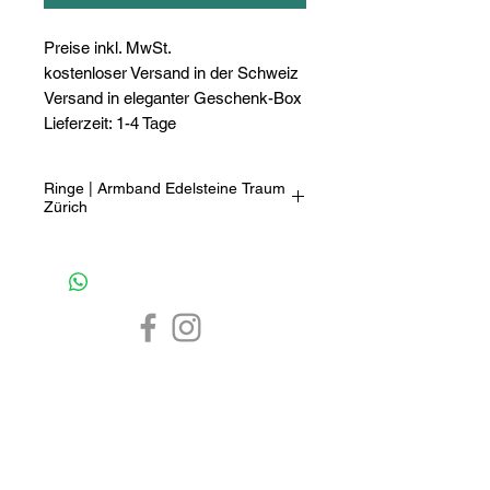
Preise inkl. MwSt.
kostenloser Versand in der Schweiz
Versand in eleganter Geschenk-Box
Lieferzeit: 1-4 Tage
Ringe | Armband Edelsteine Traum
Zürich
Der sehr exklusive Edelstein-Traum-
Schmuck besticht durch die
wunderschöne Regenborgenfarben-
Anordnung der Steine, die
wunderschön zu einem Armband
oder facettenreich zu einem
exklusiven Statement-
CHF 0.-
1-4 Tage
7 Tage
Ring verarbeitet wurden. Bei den
Steinen handelt es sich beim
Schmuck Online Shop
Armband um Turmalin-Steine.
Bei den Ringen um einen Citrin