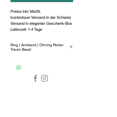
Preise inkl. MwSt.
kostenloser Versand in der Schweiz
Versand in eleganter Geschenk-Box
Lieferzeit: 1-4 Tage
Ring | Armband | Ohrring Perlen
Traum Basel
Das sehr exklusive Perlen Traum Trio
besticht durch die wunderschönen
Seewasser-Perlen, die entweder
grosszügig zu einem Armband, zu
einem Perlen-Ring oder zu
wunderschönen Ohrringen
verarbeitet wurden.
CHF 0.-
1-4 Tage
7 Tage
Material: Sterling Silber 925 mit
Süsswasser-Perlen, Zirkonien
Schmuck Online Shop
Farbe: weiss
Masse: