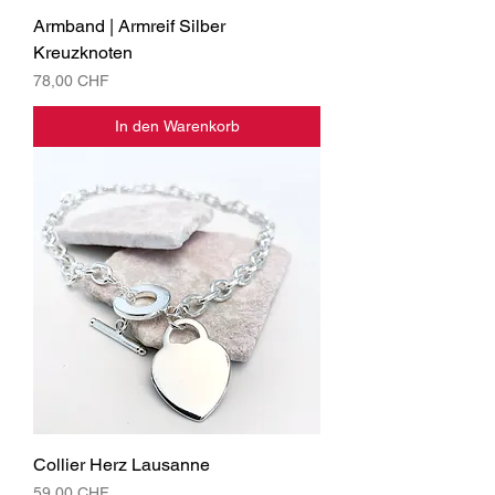
Armband | Armreif Silber
Kreuzknoten
Preis
78,00 CHF
In den Warenkorb
Collier Herz Lausanne
Preis
59,00 CHF