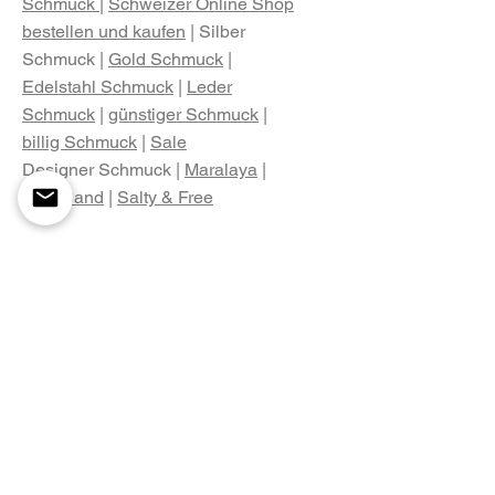
Schmuck
|
Schweizer Online Shop
bestellen und kaufen
| Silber
Schmuck |
Gold Schmuck
|
Edelstahl Schmuck
|
Leder
Schmuck
|
günstiger Schmuck
|
billig Schmuck
|
Sale
Designer Schmuck |
Maralaya
|
Pink Sand
|
Salty & Free
Ringe
| Statement Ring |
Silber
Ringe
|
Ring vergoldet
|
Ring
versilbert
|
Gold Ring
|
Perlen Ring
|
Edelstahl Ring
Armschmuck
|
Armband
| Armreif |
Armkette |
Gold Armband
|
Silber
Armband
|
Leder Armband
| Damen
Armband |
Herren Armband
|
Cuff
|